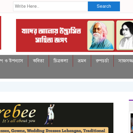
Search
্প ও উপন্যাস
কবিতা
চিত্রকলা
ভ্রমন
রুপচর্চা
সাজসজ্জ