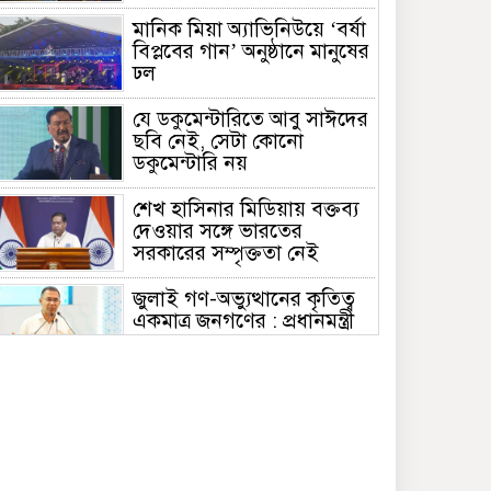
মানিক মিয়া অ্যাভিনিউয়ে ‘বর্ষা
বিপ্লবের গান’ অনুষ্ঠানে মানুষের
ঢল
যে ডকুমেন্টারিতে আবু সাঈদের
ছবি নেই, সেটা কোনো
ডকুমেন্টারি নয়
শেখ হাসিনার মিডিয়ায় বক্তব্য
দেওয়ার সঙ্গে ভারতের
সরকারের সম্পৃক্ততা নেই
জুলাই গণ-অভ্যুত্থানের কৃতিত্ব
একমাত্র জনগণের : প্রধানমন্ত্রী
ঢাকা আলিয়া মাদ্রাসায় ছাত্রদল-
শিবিরের দফায় দফায় সংঘর্ষ
মালয়েশিয়ায় সহকর্মীদের