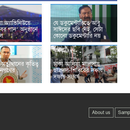
া অ্যাভিনিউয়ে
যে ডকুমেন্টারিতে আবু
লবের গান’ অনুষ্ঠানে
সাঈদের ছবি নেই, সেটা
ঢল
কোনো ডকুমেন্টারি নয়
ভ্যুত্থানের কৃতিত্ব
ঢাকা আলিয়া মাদ্রাসায়
জনগণের :
ছাত্রদল-শিবিরের দফায়
দফায় সংঘর্ষ
About us
Samp