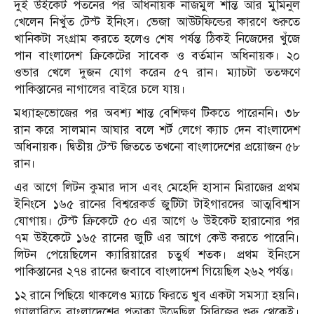
দুই উইকেট পতনের পর অধিনায়ক নাজমুল শান্ত আর মুমিনুল
খেলেন নিখুঁত টেস্ট ইনিংস। ভেজা আউটফিল্ডের কারণে শুরুতে
খানিকটা সংগ্রাম করতে হলেও শেষ পর্যন্ত ঠিকই নিজেদের খুঁজে
পান বাংলাদেশ ক্রিকেটের সাবেক ও বর্তমান অধিনায়ক। ২০
ওভার খেলে দুজন যোগ করেন ৫৭ রান। ম্যাচটা ততক্ষণে
পাকিস্তানের নাগালের বাইরে চলে যায়।
মধ্যাহ্নভোজের পর অবশ্য শান্ত বেশিক্ষণ টিকতে পারেননি। ৩৮
রান করে সালমান আঘার বলে শর্ট লেগে ক্যাচ দেন বাংলাদেশ
অধিনায়ক। দ্বিতীয় টেস্ট জিততে তখনো বাংলাদেশের প্রয়োজন ৫৮
রান।
এর আগে লিটন কুমার দাস এবং মেহেদি হাসান মিরাজের প্রথম
ইনিংসে ১৬৫ রানের বিশ্বরেকর্ড জুটিটা টাইগারদের আত্মবিশ্বাস
যোগায়। টেস্ট ক্রিকেটে ৫০ এর আগে ৬ উইকেট হারানোর পর
৭ম উইকেটে ১৬৫ রানের জুটি এর আগে কেউ করতে পারেনি।
লিটন পেয়েছিলেন ক্যারিয়ারের চতুর্থ শতক। প্রথম ইনিংসে
পাকিস্তানের ২৭৪ রানের জবাবে বাংলাদেশ গিয়েছিল ২৬২ পর্যন্ত।
১২ রানে পিছিয়ে থাকলেও ম্যাচে ফিরতে খুব একটা সমস্যা হয়নি।
গ্যালারিতে বাংলাদেশের পতাকা উড়েছিল সিরিজের শুরু থেকেই।