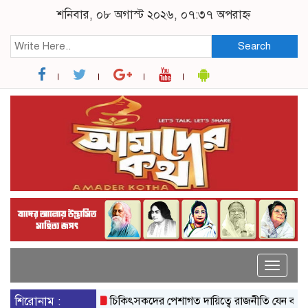
শনিবার, ০৮ অগাস্ট ২০২৬, ০৭:৩৭ অপরাহ্ন
Search
Toggle
naviga
শিরোনাম :
চিকিৎসকদের পেশাগত দায়িত্বে রাজনীতি যেন বাধা না হয়: প্রধা