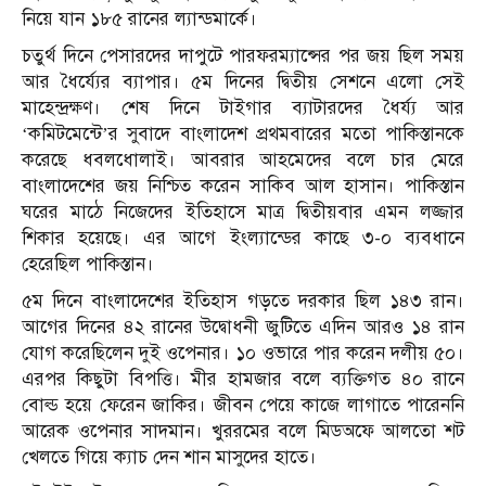
নিয়ে যান ১৮৫ রানের ল্যান্ডমার্কে।
চতুর্থ দিনে পেসারদের দাপুটে পারফরম্যান্সের পর জয় ছিল সময়
আর ধৈর্য্যের ব্যাপার। ৫ম দিনের দ্বিতীয় সেশনে এলো সেই
মাহেন্দ্রক্ষণ। শেষ দিনে টাইগার ব্যাটারদের ধৈর্য্য আর
‘কমিটমেন্টে’র সুবাদে বাংলাদেশ প্রথমবারের মতো পাকিস্তানকে
করেছে ধবলধোলাই। আবরার আহমেদের বলে চার মেরে
বাংলাদেশের জয় নিশ্চিত করেন সাকিব আল হাসান। পাকিস্তান
ঘরের মাঠে নিজেদের ইতিহাসে মাত্র দ্বিতীয়বার এমন লজ্জার
শিকার হয়েছে। এর আগে ইংল্যান্ডের কাছে ৩-০ ব্যবধানে
হেরেছিল পাকিস্তান।
৫ম দিনে বাংলাদেশের ইতিহাস গড়তে দরকার ছিল ১৪৩ রান।
আগের দিনের ৪২ রানের উদ্বোধনী জুটিতে এদিন আরও ১৪ রান
যোগ করেছিলেন দুই ওপেনার। ১০ ওভারে পার করেন দলীয় ৫০।
এরপর কিছুটা বিপত্তি। মীর হামজার বলে ব্যক্তিগত ৪০ রানে
বোল্ড হয়ে ফেরেন জাকির। জীবন পেয়ে কাজে লাগাতে পারেননি
আরেক ওপেনার সাদমান। খুররমের বলে মিডঅফে আলতো শট
খেলতে গিয়ে ক্যাচ দেন শান মাসুদের হাতে।