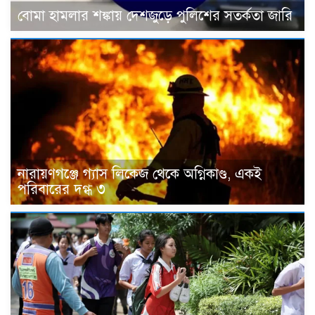
বোমা হামলার শঙ্কায় দেশজুড়ে পুলিশের সতর্কতা জারি
নারায়ণগঞ্জে গ্যাস লিকেজ থেকে অগ্নিকাণ্ড, একই
পরিবারের দগ্ধ ৩