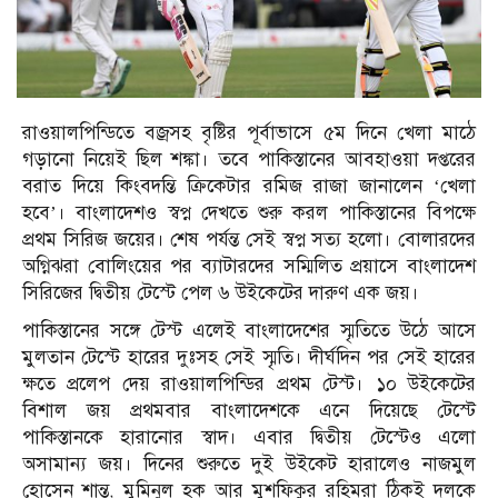
রাওয়ালপিন্ডিতে বজ্রসহ বৃষ্টির পূর্বাভাসে ৫ম দিনে খেলা মাঠে
গড়ানো নিয়েই ছিল শঙ্কা। তবে পাকিস্তানের আবহাওয়া দপ্তরের
বরাত দিয়ে কিংবদন্তি ক্রিকেটার রমিজ রাজা জানালেন ‘খেলা
হবে’। বাংলাদেশও স্বপ্ন দেখতে শুরু করল পাকিস্তানের বিপক্ষে
প্রথম সিরিজ জয়ের। শেষ পর্যন্ত সেই স্বপ্ন সত্য হলো। বোলারদের
অগ্নিঝরা বোলিংয়ের পর ব্যাটারদের সম্মিলিত প্রয়াসে বাংলাদেশ
সিরিজের দ্বিতীয় টেস্টে পেল ৬ উইকেটের দারুণ এক জয়।
পাকিস্তানের সঙ্গে টেস্ট এলেই বাংলাদেশের স্মৃতিতে উঠে আসে
মুলতান টেস্টে হারের দুঃসহ সেই স্মৃতি। দীর্ঘদিন পর সেই হারের
ক্ষতে প্রলেপ দেয় রাওয়ালপিন্ডির প্রথম টেস্ট। ১০ উইকেটের
বিশাল জয় প্রথমবার বাংলাদেশকে এনে দিয়েছে টেস্টে
পাকিস্তানকে হারানোর স্বাদ। এবার দ্বিতীয় টেস্টেও এলো
অসামান্য জয়। দিনের শুরুতে দুই উইকেট হারালেও নাজমুল
হোসেন শান্ত, মুমিনুল হক আর মুশফিকুর রহিমরা ঠিকই দলকে