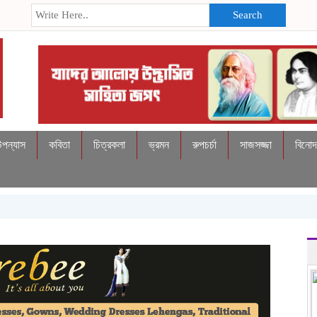
Search
উপন্যাস
কবিতা
চিত্রকলা
ভ্রমন
রুপচর্চা
সাজসজ্জা
বিনো