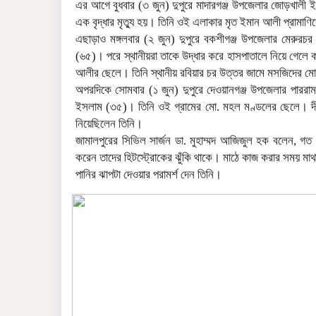
এর আগে বুধবার (৩ জুন) দুপুরে মাদারগঞ্জ উপজেলার জোড়খালী ই
এক বৃদ্ধার মৃত্যু হয়। তিনি ওই এলাকার মৃত ইমান আলী প্রামাণিকে
এছাড়াও মঙ্গলবার (২ জুন) দুপুরে বকশীগঞ্জ উপজেলার মেরুরচ
(৬৫)। পরে স্থানীয়রা তাকে উদ্ধার করে হাসপাতালে নিয়ে গেলে 
আলীর ছেলে। তিনি স্থানীয় রবিয়ার চর উত্তর জামে মসজিদের মোয়
অপরদিকে সোমবার (১ জুন) দুপুরে দেওয়ানগঞ্জ উপজেলার পাররামর
ইসলাম (৩৫)। তিনি ওই গ্রামের মো. মহল মণ্ডলের ছেলে। দীর
নিয়েছিলেন তিনি।
জামালপুরের সিভিল সার্জন ডা. মুহাম্মদ আজিজুল হক বলেন, গ
করেন তাদের হিটস্ট্রোকের ঝুঁকি থাকে। মাঠে কাজ করার সময় মাথাল 
পানির ঝাপটা দেওয়ার পরামর্শ দেন তিনি।