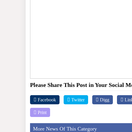
Please Share This Post in Your Social M
Facebook
Twitter
Digg
Lin
Print
More News Of This Category