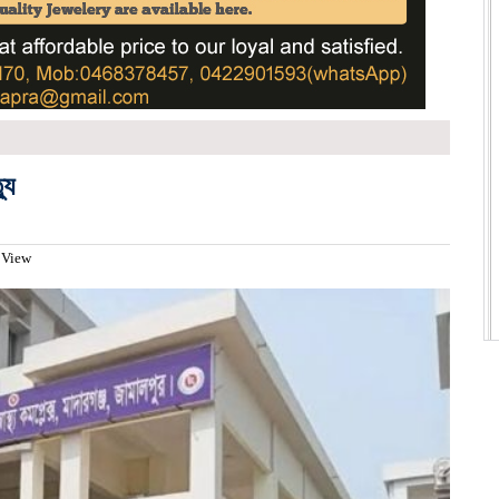
যু
 View