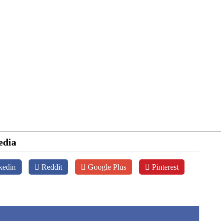
edia
kedin
Reddit
Google Plus
Pinterest