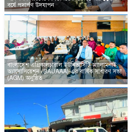
বর্ষে পদার্পণ উদযাপন
বাংলাদেশ এগ্রিকালচারাল ইউনিভার্সিটি অ্যালামনাই
অ্যাসোসিয়েশন (BAUAAA)-এর বার্ষিক সাধারণ সভা
(AGM) অনুষ্ঠিত