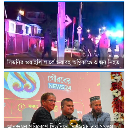
সিডনির ওয়াইলি পার্কে ভয়াবহ অগ্নিকাণ্ডে ৩ জন নিহত
আনন্দঘন পরিবেশে সিডনিতে নিউজ২৪-এর ১১তম