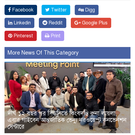
Facebook
Twitter
Digg
Linkedin
Reddit
Google Plus
Pinterest
Print
More News Of This Category
দীর্ঘ ১২ বছর পর সিডনিতে কিংবদন্তি রুনা লায়লা,
এবার গাইবেন আন্তর্জাতিক ভেন্যু নরওয়েস্ট কনভেনশন
সেন্টারে