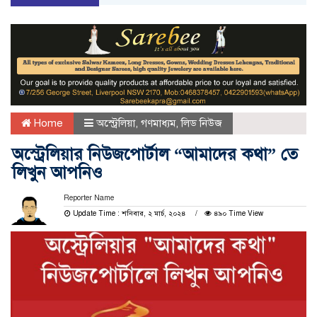
Home
অস্ট্রেলিয়া
,
গণমাধ্যম
,
লিড নিউজ
অস্ট্রেলিয়ার নিউজপোর্টাল “আমাদের কথা” তে
লিখুন আপনিও
Reporter Name
Update Time : শনিবার, ২ মার্চ, ২০২৪
৪৯০ Time View