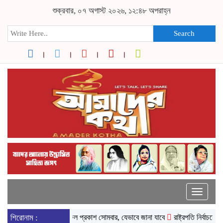
শুক্রবার, ০৭ অগাস্ট ২০২৬, ১২:৪৮ অপরাহ্ন
Search
Toggle
naviga
শিরোনাম :
এসএসসির ফল প্রকাশ সোমবার, যেভাবে জানা যাবে
রাষ্ট্রপতি নির্বাচনে ভোটার 