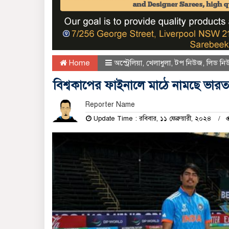
Home
অস্ট্রেলিয়া
,
খেলাধুলা
,
টপ নিউজ
,
লিড নি
বিশ্বকাপের ফাইনালে মাঠে নামছে ভারত-অ
Reporter Name
Update Time : রবিবার, ১১ ফেব্রুয়ারী, ২০২৪