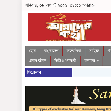
শনিবার, ০৮ অগাস্ট ২০২৬, ০৪:৩০ অপরাহ্ন
হোম
বাংলাদেশ
অস্ট্রেলিয়া
সাহিত্য
গল
প্রবাস জীবন
ভিডিও গ্যালারী
অন্যান্য
শিরোনাম :