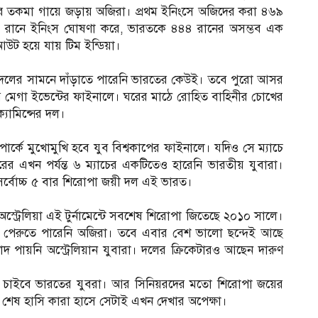
েরার তকমা গায়ে জড়ায় অজিরা। প্রথম ইনিংসে অজিদের করা ৪৬৯
০ রানে ইনিংস ঘোষণা করে, ভারতকে ৪৪৪ রানের অসম্ভব এক
অলআউট হয়ে যায় টিম ইন্ডিয়া।
দু’দলের সামনে দাঁড়াতে পারেনি ভারতের কেউই। তবে পুরো আসর
য় মেগা ইভেন্টের ফাইনালে। ঘরের মাঠে রোহিত বাহিনীর চোখের
যামিন্সের দল।
ার্কে মুখোমুখি হবে যুব বিশ্বকাপের ফাইনালে। যদিও সে ম্যাচে
এখন পর্যন্ত ৬ ম্যাচের একটিতেও হারেনি ভারতীয় যুবারা।
াও সর্বোচ্চ ৫ বার শিরোপা জয়ী দল এই ভারত।
ট্রেলিয়া এই টুর্নামেন্টে সবশেষ শিরোপা জিতেছে ২০১০ সালে।
পেরুতে পারেনি অজিরা। তবে এবার বেশ ভালো ছন্দেই আছে
বাদ পায়নি অস্ট্রেলিয়ান যুবারা। দলের ক্রিকেটারও আছেন দারুণ
তে চাইবে ভারতের যুবরা। আর সিনিয়রদের মতো শিরোপা জয়ের
বে শেষ হাসি কারা হাসে সেটাই এখন দেখার অপেক্ষা।