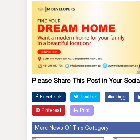
Please Share This Post in Your Socia
Facebook
Twitter
Digg
Pinterest
Print
More News Of This Category