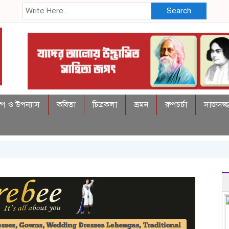
Search
্প ও উপন্যাস
কবিতা
চিত্রকলা
ভ্রমন
রুপচর্চা
সাজসজ্জ