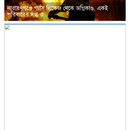
নারায়ণগঞ্জে গ্যাস লিকেজ থেকে অগ্নিকাণ্ড, একই
পরিবারের দগ্ধ ৩