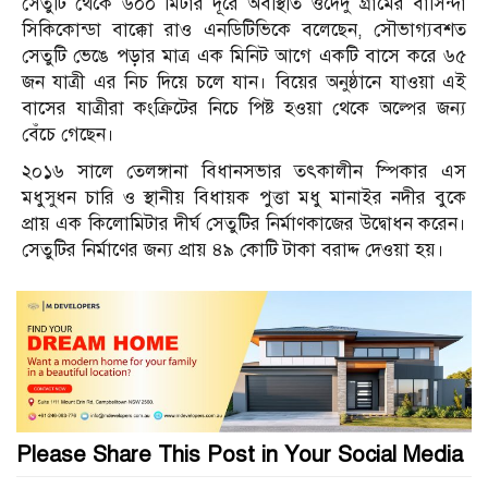
সেতুটি থেকে ৬০০ মিটার দূরে অবস্থিতি ওদেদু গ্রামের বাসিন্দা
সিকিকোন্ডা বাক্কো রাও এনডিটিভিকে বলেছেন, সৌভাগ্যবশত
সেতুটি ভেঙে পড়ার মাত্র এক মিনিট আগে একটি বাসে করে ৬৫
জন যাত্রী এর নিচ দিয়ে চলে যান। বিয়ের অনুষ্ঠানে যাওয়া এই
বাসের যাত্রীরা কংক্রিটের নিচে পিষ্ট হওয়া থেকে অল্পের জন্য
বেঁচে গেছেন।
২০১৬ সালে তেলঙ্গানা বিধানসভার তৎকালীন স্পিকার এস
মধুসুধন চারি ও স্থানীয় বিধায়ক পুত্তা মধু মানাইর নদীর বুকে
প্রায় এক কিলোমিটার দীর্ঘ সেতুটির নির্মাণকাজের উদ্বোধন করেন।
সেতুটির নির্মাণের জন্য প্রায় ৪৯ কোটি টাকা বরাদ্দ দেওয়া হয়।
Please Share This Post in Your Social Media