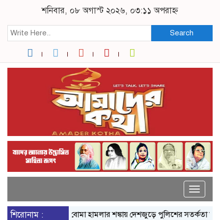
শনিবার, ০৮ অগাস্ট ২০২৬, ০৩:১১ অপরাহ্ন
Search
Toggle
naviga
শিরোনাম :
বোমা হামলার শঙ্কায় দেশজুড়ে পুলিশের সতর্কতা জারি
নার