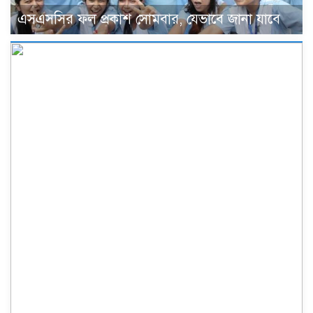
এসএসসির ফল প্রকাশ সোমবার, যেভাবে জানা যাবে