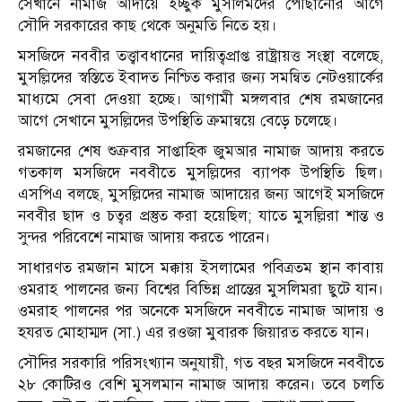
সেখানে নামাজ আদায়ে ইচ্ছুক মুসলিমদের পৌঁছানোর আগে
সৌদি সরকারের কাছ থেকে অনুমতি নিতে হয়।
মসজিদে নববীর তত্ত্বাবধানের দায়িত্বপ্রাপ্ত রাষ্ট্রায়ত্ত সংস্থা বলেছে,
মুসল্লিদের স্বস্তিতে ইবাদত নিশ্চিত করার জন্য সমন্বিত নেটওয়ার্কের
মাধ্যমে সেবা দেওয়া হচ্ছে। আগামী মঙ্গলবার শেষ রমজানের
আগে সেখানে মুসল্লিদের উপস্থিতি ক্রমান্বয়ে বেড়ে চলেছে।
রমজানের শেষ শুক্রবার সাপ্তাহিক জুমআর নামাজ আদায় করতে
গতকাল মসজিদে নববীতে মুসল্লিদের ব্যাপক উপস্থিতি ছিল।
এসপিএ বলছে, মুসল্লিদের নামাজ আদায়ের জন্য আগেই মসজিদে
নববীর ছাদ ও চত্বর প্রস্তুত করা হয়েছিল; যাতে মুসল্লিরা শান্ত ও
সুন্দর পরিবেশে নামাজ আদায় করতে পারেন।
সাধারণত রমজান মাসে মক্কায় ইসলামের পবিত্রতম স্থান কাবায়
ওমরাহ পালনের জন্য বিশ্বের বিভিন্ন প্রান্তের মুসলিমরা ছুটে যান।
ওমরাহ পালনের পর অনেকে মসজিদে নববীতে নামাজ আদায় ও
হযরত মোহাম্মদ (সা.) এর রওজা মুবারক জিয়ারত করতে যান।
সৌদির সরকারি পরিসংখ্যান অনুযায়ী, গত বছর মসজিদে নববীতে
২৮ কোটিরও বেশি মুসলমান নামাজ আদায় করেন। তবে চলতি