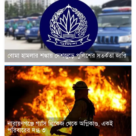
বোমা হামলার শঙ্কায় দেশজুড়ে পুলিশের সতর্কতা জারি
নারায়ণগঞ্জে গ্যাস লিকেজ থেকে অগ্নিকাণ্ড, একই
পরিবারের দগ্ধ ৩