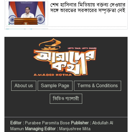
শেখ হাসিনার মিডিয়ায় বক্তব্য দেওয়ার
সঙ্গে ভারতের সরকারের সম্পৃক্ততা নেই
জুলাই গণ-অভ্যুত্থানের কৃতিত্ব একমাত্র
জনগণের : প্রধানমন্ত্রী
ঢাকা আলিয়া মাদ্রাসায় ছাত্রদল-
শিবিরের দফায় দফায় সংঘর্ষ
About us
Sample Page
Terms & Conditions
মালয়েশিয়ায় সহকর্মীদের সংঘর্ষে ৩
বাংলাদেশি নিহত
ভিডিও গ্যালারী
সুদানে ঐতিহ্যবাহী আদালতে ড্রোন
হামলা, নিহত ৩৫
Editor :
Purabee Paromita Bose
Publisher :
Abdullah Al
Mamun
Managing Editor :
Manjushree Mita