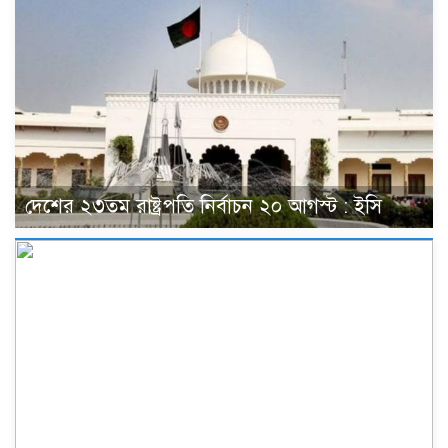
দেশের ২৩তম রাষ্ট্রপতি নির্বাচন ২০ আগস্ট : ইসি