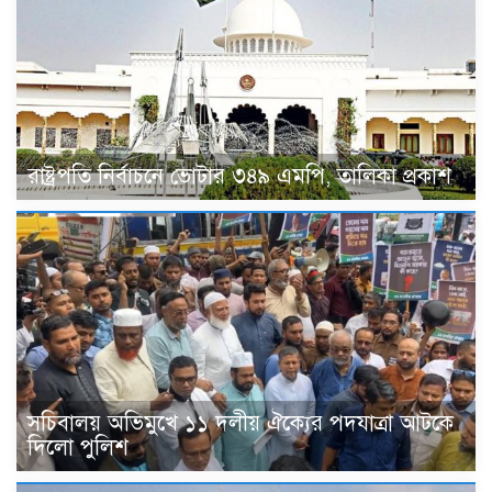
রাষ্ট্রপতি নির্বাচনে ভোটার ৩৪৯ এমপি, তালিকা প্রকাশ
সচিবালয় অভিমুখে ১১ দলীয় ঐক্যের পদযাত্রা আটকে
দিলো পুলিশ