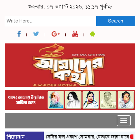
শুক্রবার, ০৭ অগাস্ট ২০২৬, ১১:১৭ পূর্বাহ্ন
Search
Toggle
naviga
শিরোনাম :
এসএসসির ফল প্রকাশ সোমবার, যেভাবে জানা যাবে
রাষ্ট্রপত