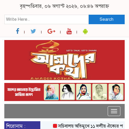
বৃহস্পতিবার, ০৬ অগাস্ট ২০২৬, ০৬:৪৬ অপরাহ্ন
Search
Toggle
naviga
শিরোনাম :
সচিবালয় অভিমুখে ১১ দলীয় ঐক্যের পদযাত্