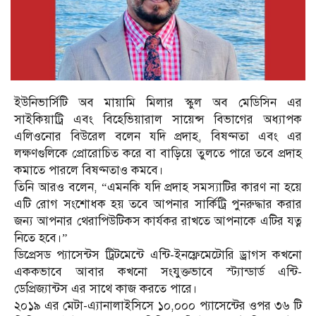
ইউনিভার্সিটি অব মায়ামি মিলার স্কুল অব মেডিসিন এর
সাইকিয়াট্রি এবং বিহেভিয়ারাল সায়েন্স বিভাগের অধ্যাপক
এলিওনোর বিউরেল বলেন যদি প্রদাহ, বিষণ্নতা এবং এর
লক্ষণগুলিকে প্রোরোচিত করে বা বাড়িয়ে তুলতে পারে তবে প্রদাহ
কমাতে পারলে বিষণ্নতাও কমবে।
তিনি আরও বলেন, “এমনকি যদি প্রদাহ সমস্যাটির কারণ না হয়ে
এটি রোগ সংশোধক হয় তবে আপনার সার্কিট্রি পুনরুদ্ধার করার
জন্য আপনার থেরাপিউটিকস কার্যকর রাখতে আপনাকে এটির যত্ন
নিতে হবে।”
ডিপ্রেসড প্যাসেন্টস ট্রিটমেন্টে এন্টি-ইনফ্লেমেটোরি ড্রাগস কখনো
এককভাবে আবার কখনো সংযুক্তভাবে স্ট্যান্ডার্ড এন্টি-
ডেপ্রিজ্যান্টস এর সাথে কাজ করতে পারে।
২০১৯ এর মেটা-এ্যানালাইসিসে ১০,০০০ প্যাসেন্টের ওপর ৩৬ টি