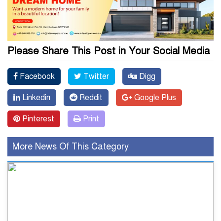
Please Share This Post in Your Social Media
Facebook
Twitter
Digg
Linkedin
Reddit
Google Plus
Pinterest
Print
More News Of This Category