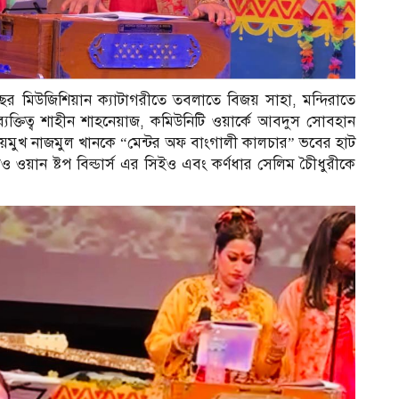
এবছর মিউজিশিয়ান ক্যাটাগরীতে তবলাতে বিজয় সাহা, মন্দিরাতে
যক্তিত্ব শাহীন শাহনেয়াজ, কমিউনিটি ওয়ার্কে আবদুস সোবহান
প্রিয়মুখ নাজমুল খানকে “মেন্টর অফ বাংগালী কালচার” ভবের হাট
ও ওয়ান ষ্টপ বিল্ডার্স এর সিইও এবং কর্ণধার সেলিম চৈীধুরীকে