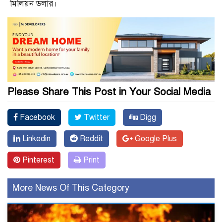
মিলিয়ন ডলার।
Please Share This Post in Your Social Media
Facebook
Twitter
Digg
Linkedin
Reddit
Google Plus
Pinterest
Print
More News Of This Category