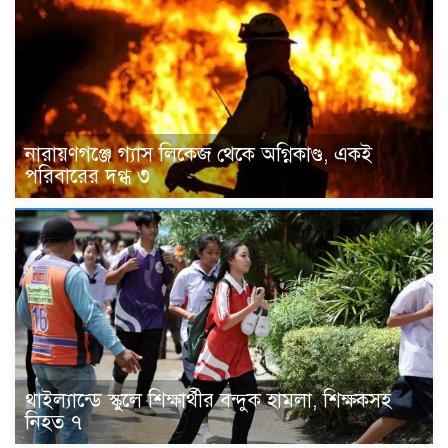
নারায়ণগঞ্জে গ্যাস লিকেজ থেকে অগ্নিকাণ্ড, একই
পরিবারের দগ্ধ ৩
থাইল্যান্ডে স্কুলে শিক্ষার্থীর বন্দুক হামলা, শিক্ষকসহ
নিহত ৭