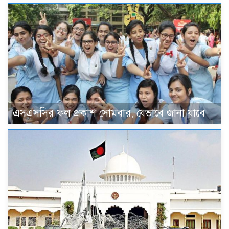
এসএসসির ফল প্রকাশ সোমবার, যেভাবে জানা যাবে