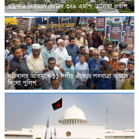
রাষ্ট্রপতি নির্বাচনে ভোটার ৩৪৯ এমপি, তালিকা প্রকাশ
সচিবালয় অভিমুখে ১১ দলীয় ঐক্যের পদযাত্রা আটকে
দিলো পুলিশ