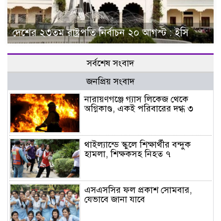
দেশের ২৩তম রাষ্ট্রপতি নির্বাচন ২০ আগস্ট : ইসি
সর্বশেষ সংবাদ
জনপ্রিয় সংবাদ
নারায়ণগঞ্জে গ্যাস লিকেজ থেকে
অগ্নিকাণ্ড, একই পরিবারের দগ্ধ ৩
থাইল্যান্ডে স্কুলে শিক্ষার্থীর বন্দুক
হামলা, শিক্ষকসহ নিহত ৭
এসএসসির ফল প্রকাশ সোমবার,
যেভাবে জানা যাবে