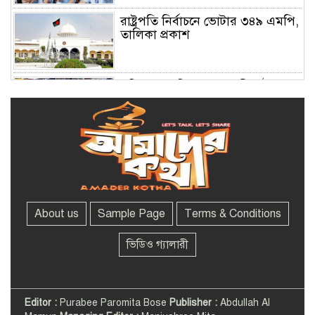
রাষ্ট্রপতি নির্বাচনে ভোটার ৩৪৯ এমপি,
তালিকা প্রকাশ
সচিবালয় অভিমুখে ১১ দলীয় ঐক্যের
পদযাত্রা আটকে দিলো পুলিশ
দেশের ২৩তম রাষ্ট্রপতি নির্বাচন ২০
আগস্ট : ইসি
About us
Sample Page
Terms & Conditions
সাকিবের বাড়িতে পেট্রোল বোমা
নিক্ষেপের অভিযোগ
ভিডিও গ্যালারী
মানিক মিয়া অ্যাভিনিউয়ে ‘বর্ষা
বিপ্লবের গান’ অনুষ্ঠানে মানুষের ঢল
Editor :
Purabee Paromita Bose
Publisher :
Abdullah Al