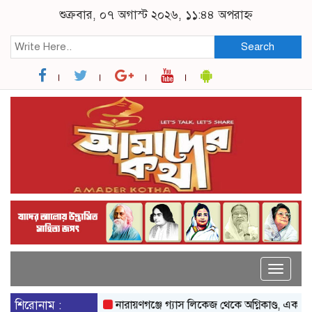
শুক্রবার, ০৭ অগাস্ট ২০২৬, ১১:৪৪ অপরাহ্ন
Search
Toggle
naviga
শিরোনাম :
নারায়ণগঞ্জে গ্যাস লিকেজ থেকে অগ্নিকাণ্ড, একই পরিবা