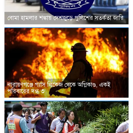
বোমা হামলার শঙ্কায় দেশজুড়ে পুলিশের সতর্কতা জারি
নারায়ণগঞ্জে গ্যাস লিকেজ থেকে অগ্নিকাণ্ড, একই
পরিবারের দগ্ধ ৩