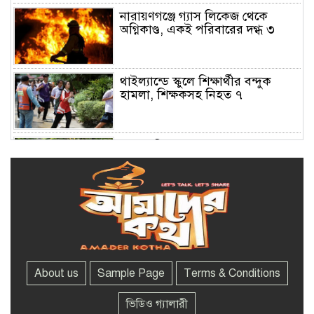
নারায়ণগঞ্জে গ্যাস লিকেজ থেকে
অগ্নিকাণ্ড, একই পরিবারের দগ্ধ ৩
থাইল্যান্ডে স্কুলে শিক্ষার্থীর বন্দুক
হামলা, শিক্ষকসহ নিহত ৭
এসএসসির ফল প্রকাশ সোমবার,
যেভাবে জানা যাবে
রাষ্ট্রপতি নির্বাচনে ভোটার ৩৪৯ এমপি,
তালিকা প্রকাশ
About us
Sample Page
Terms & Conditions
সচিবালয় অভিমুখে ১১ দলীয় ঐক্যের
পদযাত্রা আটকে দিলো পুলিশ
ভিডিও গ্যালারী