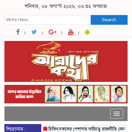
শনিবার, ০৮ অগাস্ট ২০২৬, ০৬:৩২ অপরাহ্ন
Search
Toggle
naviga
শিরোনাম :
চিকিৎসকদের পেশাগত দায়িত্বে রাজনীতি যেন বাধা না হয়: প্