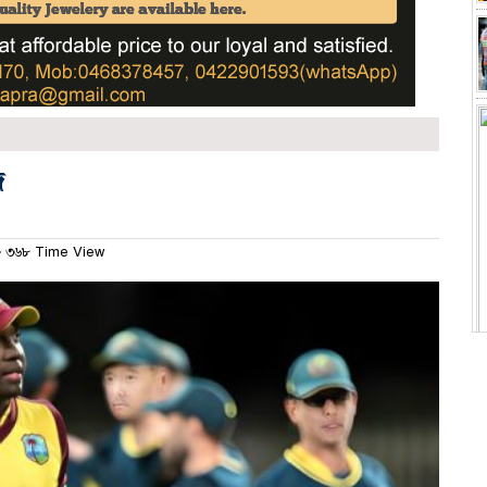
জ
৩৬৮ Time View