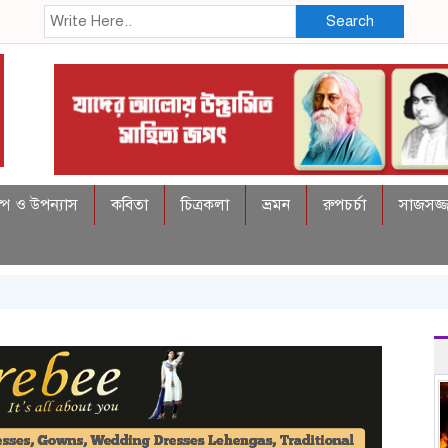
Search
্প ও উপন্যাস
কবিতা
চিত্রকলা
ভ্রমন
রুপচর্চা
সাজসজ্জ