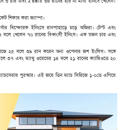
লে ৩ চার এবং ২ ছক্কায় ৩৪ রানের হার না মানা ইনিংস খেলেন।
কেট শিকার করা জ্যাম্পা।
্নার বিস্ফোরক ইনিংসে রানপাহাড়ে চড়ে অজিরা। টেস্ট এবং
 ৩৭ বলে খেলেন ৭০ রানের বিধ্বংসী ইনিংস। এক ডজন চার এবং
মেজাজে ২৫ বলে ৩৯ রান করেন অন্য ওপেনার জশ ইংলিস। সঙ্গে
 বলে ৩৭ এবং ম্যাথু ওয়েডের ১৪ বলে ২১ রানের ক্যামিওতে ২০
ঠে ম্যাচসেরার পুরস্কার। এই জয়ে তিন ম্যাচ সিরিজে ১-০তে এগিয়ে