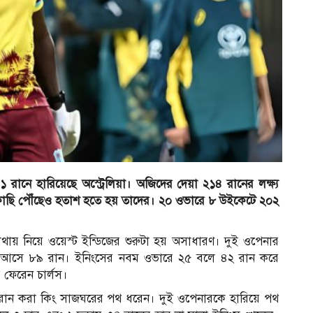
১১ রানে হারিয়েছে অস্ট্রেলিয়া। অজিদের দেয়া ২১৪ রানের লক্ষ্য
াকাছি পৌঁছেও হতাশ হতে হয় তাদের। ২০ ওভারে ৮ উইকেটে ২০২
াথায় নিয়ে ওয়েস্ট ইন্ডিজের শুরুটা হয় অসাধারণ। দুই ওপেনার
টিতেই আসে ৮৯ রান। ইনিংসের নবম ওভারে ২৫ বলে ৪২ রান করে
ে ফেরেন চার্লস।
রান করা কিং সাজঘরের পথ ধরেন। দুই ওপেনারকে হারিয়ে পথ